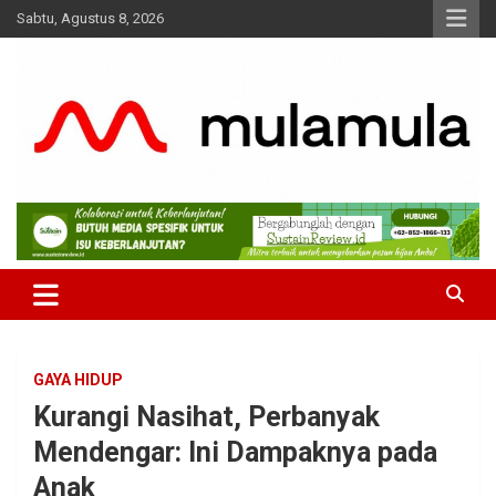
Skip
Sabtu, Agustus 8, 2026
to
content
Medianya para Gen Z
MulaMula
GAYA HIDUP
Kurangi Nasihat, Perbanyak
Mendengar: Ini Dampaknya pada
Anak