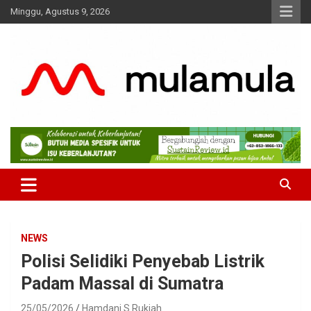
Skip
Minggu, Agustus 9, 2026
to
content
Medianya para Gen Z
MulaMula
NEWS
Polisi Selidiki Penyebab Listrik
Padam Massal di Sumatra
25/05/2026
Hamdani S Rukiah