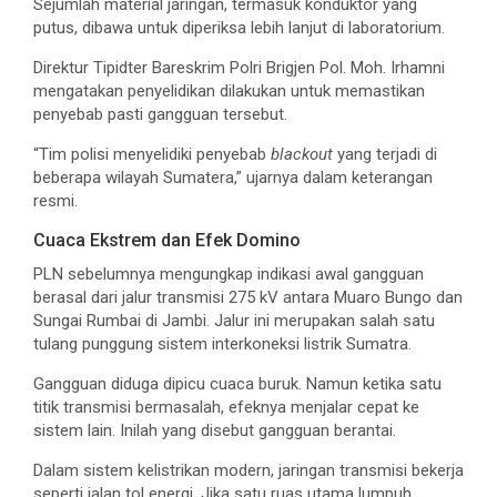
Sejumlah material jaringan, termasuk konduktor yang
putus, dibawa untuk diperiksa lebih lanjut di laboratorium.
Direktur Tipidter Bareskrim Polri Brigjen Pol. Moh. Irhamni
mengatakan penyelidikan dilakukan untuk memastikan
penyebab pasti gangguan tersebut.
“Tim polisi menyelidiki penyebab
blackout
yang terjadi di
beberapa wilayah Sumatera,” ujarnya dalam keterangan
resmi.
Cuaca Ekstrem dan Efek Domino
PLN sebelumnya mengungkap indikasi awal gangguan
berasal dari jalur transmisi 275 kV antara Muaro Bungo dan
Sungai Rumbai di Jambi. Jalur ini merupakan salah satu
tulang punggung sistem interkoneksi listrik Sumatra.
Gangguan diduga dipicu cuaca buruk. Namun ketika satu
titik transmisi bermasalah, efeknya menjalar cepat ke
sistem lain. Inilah yang disebut gangguan berantai.
Dalam sistem kelistrikan modern, jaringan transmisi bekerja
seperti jalan tol energi. Jika satu ruas utama lumpuh,