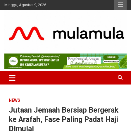
Skip
Minggu, Agustus 9, 2026
to
content
Medianya para Gen Z
MulaMula
NEWS
Jutaan Jemaah Bersiap Bergerak
ke Arafah, Fase Paling Padat Haji
Dimulai