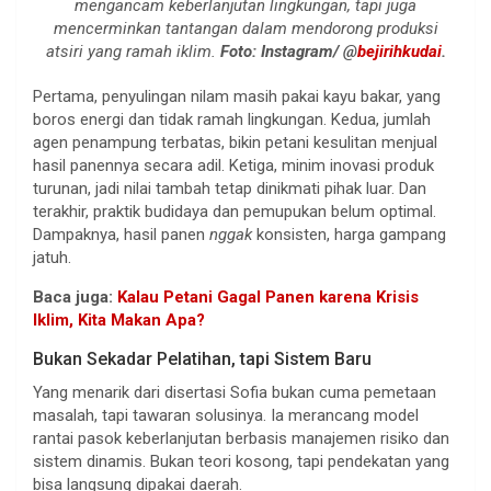
mengancam keberlanjutan lingkungan, tapi juga
mencerminkan tantangan dalam mendorong produksi
atsiri yang ramah iklim.
Foto: Instagram/ @
bejirihkudai
.
Pertama, penyulingan nilam masih pakai kayu bakar, yang
boros energi dan tidak ramah lingkungan. Kedua, jumlah
agen penampung terbatas, bikin petani kesulitan menjual
hasil panennya secara adil. Ketiga, minim inovasi produk
turunan, jadi nilai tambah tetap dinikmati pihak luar. Dan
terakhir, praktik budidaya dan pemupukan belum optimal.
Dampaknya, hasil panen
nggak
konsisten, harga gampang
jatuh.
Baca juga:
Kalau Petani Gagal Panen karena Krisis
Iklim, Kita Makan Apa?
Bukan Sekadar Pelatihan, tapi Sistem Baru
Yang menarik dari disertasi Sofia bukan cuma pemetaan
masalah, tapi tawaran solusinya. Ia merancang model
rantai pasok keberlanjutan berbasis manajemen risiko dan
sistem dinamis. Bukan teori kosong, tapi pendekatan yang
bisa langsung dipakai daerah.