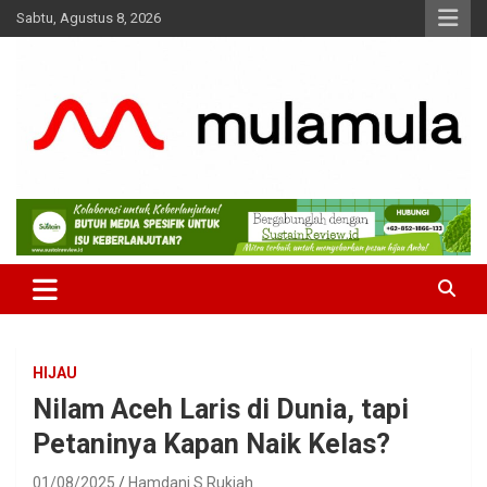
Skip
Sabtu, Agustus 8, 2026
to
content
Medianya para Gen Z
MulaMula
HIJAU
Nilam Aceh Laris di Dunia, tapi
Petaninya Kapan Naik Kelas?
01/08/2025
Hamdani S Rukiah