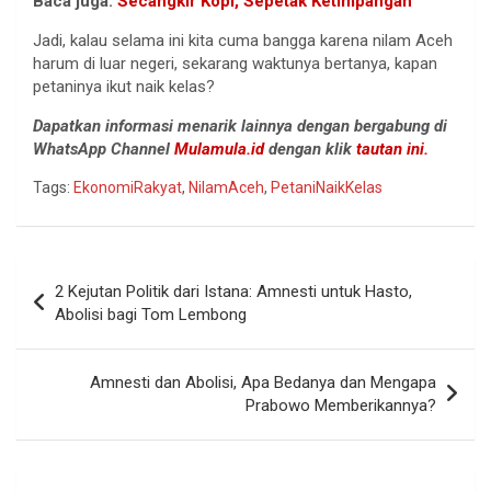
Baca juga:
Secangkir Kopi, Sepetak Ketimpangan
Jadi, kalau selama ini kita cuma bangga karena nilam Aceh
harum di luar negeri, sekarang waktunya bertanya, kapan
petaninya ikut naik kelas?
Dapatkan informasi menarik lainnya dengan bergabung di
WhatsApp Channel
Mulamula.id
dengan klik
tautan ini.
Tags:
EkonomiRakyat
,
NilamAceh
,
PetaniNaikKelas
Navigasi
2 Kejutan Politik dari Istana: Amnesti untuk Hasto,
pos
Abolisi bagi Tom Lembong
Amnesti dan Abolisi, Apa Bedanya dan Mengapa
Prabowo Memberikannya?