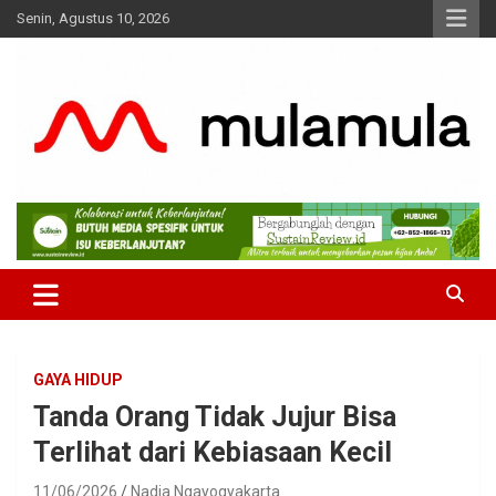
Skip
Senin, Agustus 10, 2026
to
content
Medianya para Gen Z
MulaMula
GAYA HIDUP
Tanda Orang Tidak Jujur Bisa
Terlihat dari Kebiasaan Kecil
11/06/2026
Nadia Ngayogyakarta