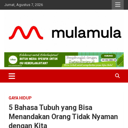
Skip
Jumat, Agustus 7, 2026
to
content
Medianya para Gen Z
MulaMula
GAYA HIDUP
5 Bahasa Tubuh yang Bisa
Menandakan Orang Tidak Nyaman
dengan Kita