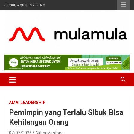
Skip
Jumat, Agustus 7, 2026
to
content
Medianya para Gen Z
MulaMula
AMAI LEADERSHIP
Pemimpin yang Terlalu Sibuk Bisa
Kehilangan Orang
07/07/2026
Akbar Vantona