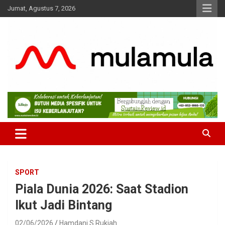
Skip
Jumat, Agustus 7, 2026
to
content
Medianya para Gen Z
MulaMula
SPORT
Piala Dunia 2026: Saat Stadion
Ikut Jadi Bintang
02/06/2026
Hamdani S Rukiah