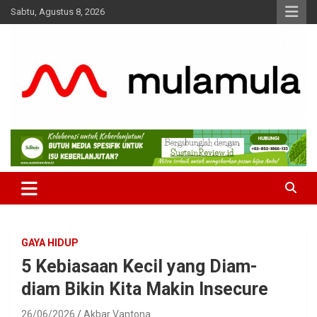
Skip
Sabtu, Agustus 8, 2026
to
content
Medianya para Gen Z
MulaMula
GAYA HIDUP
5 Kebiasaan Kecil yang Diam-
diam Bikin Kita Makin Insecure
26/06/2026
Akbar Vantona