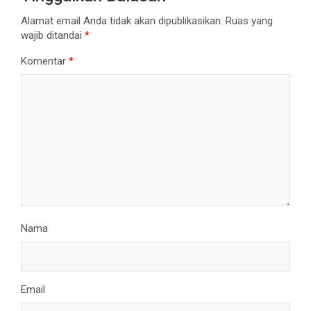
Alamat email Anda tidak akan dipublikasikan.
Ruas yang
wajib ditandai
*
Komentar
*
Nama
Email