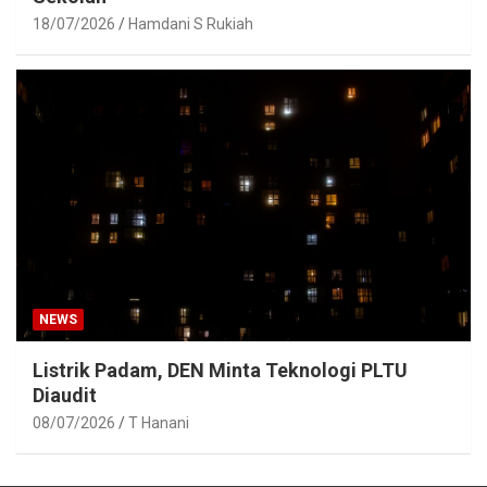
18/07/2026
Hamdani S Rukiah
NEWS
Listrik Padam, DEN Minta Teknologi PLTU
Diaudit
08/07/2026
T Hanani