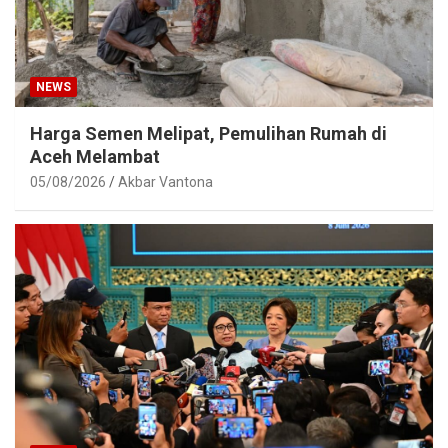
NEWS
Harga Semen Melipat, Pemulihan Rumah di
Aceh Melambat
05/08/2026
Akbar Vantona