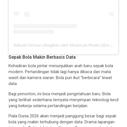
Sebuah kiriman dibagikan oleh Mulamula Media (@mulamulamedia)
Sepak Bola Makin Berbasis Data
Kehadiran bola pintar menunjukkan arah baru sepak bola
modern. Pertandingan tidak lagi hanya dibaca dari mata
wasit dan kamera siaran. Bola pun ikut “berbicara” lewat
data.
Bagi penonton, ini bisa menjadi pengetahuan baru. Bola
yang terlihat sederhana ternyata menyimpan teknologi kecil
yang bekerja selama pertandingan berjalan.
Piala Dunia 2026 akan menjadi panggung besar bagi sepak
bola yang makin terhubung dengan data. Drama lapangan