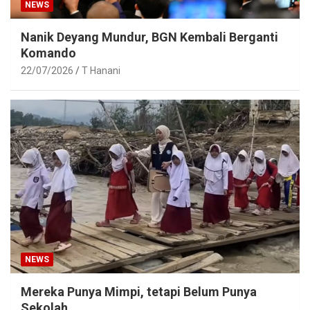
NEWS
Nanik Deyang Mundur, BGN Kembali Berganti
Komando
22/07/2026
T Hanani
NEWS
Mereka Punya Mimpi, tetapi Belum Punya
Sekolah