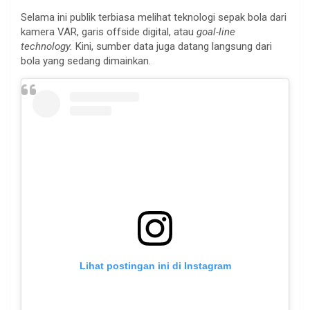
Selama ini publik terbiasa melihat teknologi sepak bola dari
kamera VAR, garis offside digital, atau
goal-line
technology.
Kini, sumber data juga datang langsung dari
bola yang sedang dimainkan.
Lihat postingan ini di Instagram