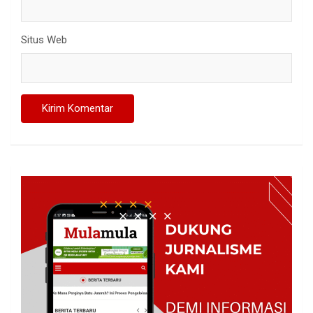
Situs Web