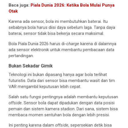
Baca juga:
Piala Dunia 2026: Ketika Bola Mulai Punya
Otak
Karena ada sensor, bola ini membutuhkan baterai. Itu
sebabnya bola harus diisi daya sebelum laga. Tanpa daya
baterai, sensor tidak bisa bekerja secara maksimal.
Bola Piala Dunia 2026 harus di-
charge
karena di dalamnya
ada sensor elektronik untuk membantu pembacaan data
pertandingan.
Bukan Sekadar Gimik
Teknologi ini bukan dipasang hanya agar bola terlihat
futuristis. Data dari sensor bisa membantu wasit dan tim
VAR mengambil keputusan lebih cepat.
Salah satu fungsi pentingnya adalah membantu keputusan
offside
. Sensor bola dapat dipadukan dengan data posisi
pemain dan sistem kamera stadion. Dari sana, sistem bisa
membaca momen sentuhan bola dengan lebih presisi.
Ini penting karena dalam
offside
, sepersekian detik bisa