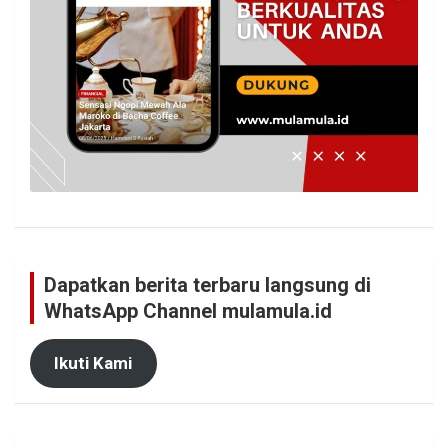
Dapatkan berita terbaru langsung di
WhatsApp Channel mulamula.id
Ikuti Kami