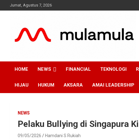
Skip
Jumat, Agustus 7, 2026
to
content
Medianya para Gen Z
MulaMula
HOME
NEWS
FINANCIAL
TEKNOLOGI
R
HIJAU
HUKUM
AKSARA
AMAI LEADERSHIP
NEWS
Pelaku Bullying di Singapura 
09/05/2026
Hamdani S Rukiah