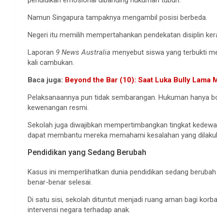
pendidikan emosional dibanding hukuman tubuh.
Namun Singapura tampaknya mengambil posisi berbeda.
Negeri itu memilih mempertahankan pendekatan disiplin ker
Laporan
9 News Australia
menyebut siswa yang terbukti me
kali cambukan.
Baca juga:
Beyond the Bar (10): Saat Luka Bully Lama
Pelaksanaannya pun tidak sembarangan. Hukuman hanya bole
kewenangan resmi.
Sekolah juga diwajibkan mempertimbangkan tingkat kedew
dapat membantu mereka memahami kesalahan yang dilaku
Pendidikan yang Sedang Berubah
Kasus ini memperlihatkan dunia pendidikan sedang berubah c
benar-benar selesai.
Di satu sisi, sekolah dituntut menjadi ruang aman bagi korb
intervensi negara terhadap anak.